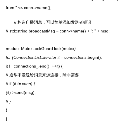
from " << conn->name();
// 构造广播消息，可以简单添加发送者标识
// std::string broadcastMsg = conn->name() + ": " + msg;
muduo::MutexLockGuard lock(mutex
);
for (ConnectionList::iterator it = connections
.begin();
it != connections_.end(); ++it) {
// 通常不发送给消息来源连接，除非需要
// if (
it != conn) {
(
it)->send(msg);
// }
}
}