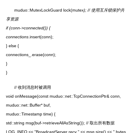
muduo::MutexLockGuard lock(mutex
); // 使用互斥锁保护共
享资源
if (conn->connected()) {
connections
.insert(conn);
} else {
connections_.erase(conn);
}
}
// 收到消息时被调用
void onMessage(const muduo::net::TcpConnectionPtr& conn,
muduo::net::Buffer* buf,
muduo::Timestamp time) {
std::string msg(buf->retrieveAllAsString()); // 取出所有数据
LOG_INFO << "BroadcastServer recv " << msg.size() << " bytes