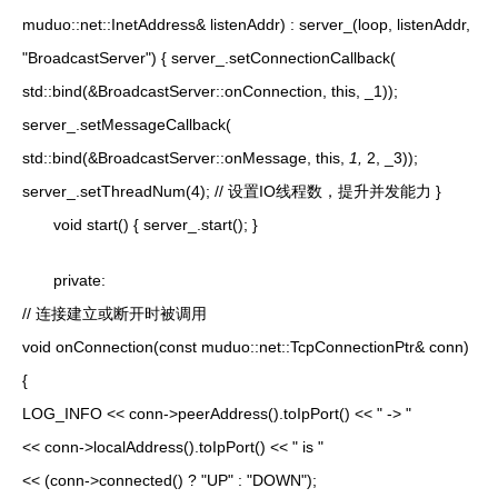
muduo::net::InetAddress& listenAddr) : server_(loop, listenAddr,
"BroadcastServer") { server_.setConnectionCallback(
std::bind(&BroadcastServer::onConnection, this, _1));
server_.setMessageCallback(
std::bind(&BroadcastServer::onMessage, this,
1,
2, _3));
server_.setThreadNum(4); // 设置IO线程数，提升并发能力 }
void start() { server_.start(); }
private:
// 连接建立或断开时被调用
void onConnection(const muduo::net::TcpConnectionPtr& conn)
{
LOG_INFO << conn->peerAddress().toIpPort() << " -> "
<< conn->localAddress().toIpPort() << " is "
<< (conn->connected() ? "UP" : "DOWN");