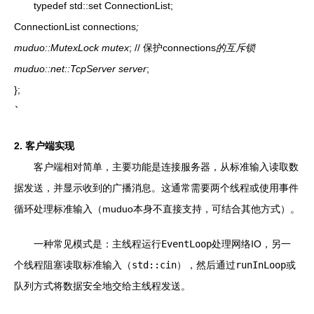
typedef std::set
ConnectionList;
ConnectionList connections
;
muduo::MutexLock mutex
; // 保护connections
的互斥锁
muduo::net::TcpServer server
;
};
`
2. 客户端实现
客户端相对简单，主要功能是连接服务器，从标准输入读取数
据发送，并显示收到的广播消息。这通常需要两个线程或使用事件
循环处理标准输入（muduo本身不直接支持，可结合其他方式）。
一种常见模式是：主线程运行
EventLoop
处理网络IO，另一
个线程阻塞读取标准输入（
std::cin
），然后通过
runInLoop
或
队列方式将数据安全地交给主线程发送。